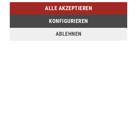
Am Bahnhof 17
ALLE AKZEPTIEREN
57072 Siegen
KONFIGURIEREN
verfügbar
ABLEHNEN
Sie möchten den gewünschten Artikel in einer
unserer Filialen abholen? Legen Sie den Artikel
dazu einfach in den Warenkorb, wählen Sie die
Zahlungsoption "Barzahlung bei Selbstabholung"
und anschließend die gewünschte Filiale aus. Wenn
Sie Interesse an einem Artikel haben, der online
nicht verfügbar ist, können Sie uns gerne
kontaktieren:
Tel.:
0271/2334-0
Email:
support@lederjaeger.de
Merken
Bewerten