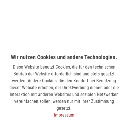
Wilhelmstr. 33
58511 Lüdenscheid
verfügbar
MÖNCHENGLADBACH (MINTO)
Hindenburgstr. 75
41061 Mönchengladbach
Wir nutzen Cookies und andere Technologien.
nicht verfügbar
Diese Website benutzt Cookies, die für den technischen
Betrieb der Website erforderlich sind und stets gesetzt
SIEGEN (KÖLNER STR.)
werden. Andere Cookies, die den Komfort bei Benutzung
dieser Website erhöhen, der Direktwerbung dienen oder die
Kölner Str. 9
Interaktion mit anderen Websites und sozialen Netzwerken
57072 Siegen
vereinfachen sollen, werden nur mit Ihrer Zustimmung
nicht verfügbar
gesetzt.
Impressum
SIEGEN (SIEG CARRÉ)