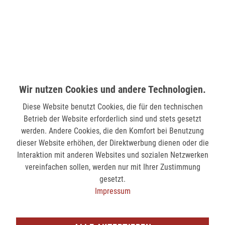
58511 Lüdenscheid
verfügbar
MÖNCHENGLADBACH (MINTO)
Hindenburgstr. 75
41061 Mönchengladbach
Wir nutzen Cookies und andere Technologien.
verfügbar
Diese Website benutzt Cookies, die für den technischen
Betrieb der Website erforderlich sind und stets gesetzt
SIEGEN (KÖLNER STR.)
werden. Andere Cookies, die den Komfort bei Benutzung
dieser Website erhöhen, der Direktwerbung dienen oder die
Kölner Str. 9
Interaktion mit anderen Websites und sozialen Netzwerken
57072 Siegen
vereinfachen sollen, werden nur mit Ihrer Zustimmung
verfügbar
gesetzt.
Impressum
SIEGEN (SIEG CARRÉ)
Am Bahnhof 17