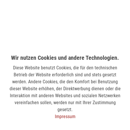
Zwei Damenbörse EV2 - NSTO
Zwei Damenbörse EV2 - LEO
49,90 €
49,90 €
von
15
Wir nutzen Cookies und andere Technologien.
15
Diese Website benutzt Cookies, die für den technischen
Betrieb der Website erforderlich sind und stets gesetzt
werden. Andere Cookies, die den Komfort bei Benutzung
dieser Website erhöhen, der Direktwerbung dienen oder die
NEWSLETTER-ANMELDUNG
Interaktion mit anderen Websites und sozialen Netzwerken
vereinfachen sollen, werden nur mit Ihrer Zustimmung
gesetzt.
ABONNIEREN
Impressum