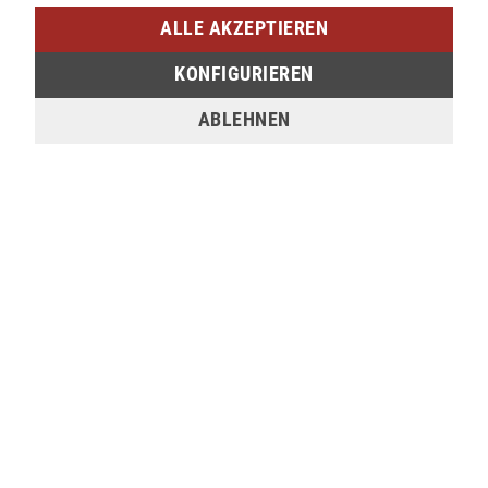
ALLE AKZEPTIEREN
INFORMATIONEN
Garantie und Reparatur
KONFIGURIEREN
Häufig gestellte Fragen
ABLEHNEN
Jobbörse
Mitarbeiter
Service Leistungen
Unsere Standorte
Über uns
Kontakt
Private Labels
Versand und Zahlungsbedingungen
AGB
Datenschutz
Widerrufsrecht
Impressum