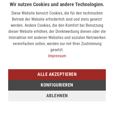
Wir nutzen Cookies und andere Technologien.
Diese Website benutzt Cookies, die für den technischen
Betrieb der Website erforderlich sind und stets gesetzt
werden. Andere Cookies, die den Komfort bei Benutzung
dieser Website erhöhen, der Direktwerbung dienen oder die
Interaktion mit anderen Websites und sozialen Netzwerken
vereinfachen sollen, werden nur mit Ihrer Zustimmung
gesetzt.
Kapten & Son Shopper Beutel Skara Cloud Shopper - ALL BLACK
Kapten & Son Shopper Beutel Skara Cloud Shopper - LEO
89,90 €
99,90 €
Impressum
ALLE AKZEPTIEREN
KONFIGURIEREN
ABLEHNEN