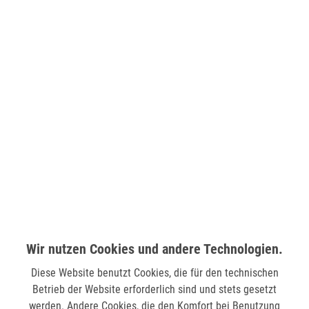
Reparaturservice:
Sollten Produkte, die Sie in unserem Online-Shop gekauft habt,
nach Ablauf der Gerwährleistungsfrist oder durch eigenes
Verschulden kaputt gehen bzw. beschädigt werden, bemühen wir
uns Ihnen eine möglichst kostengünstige Reparatur anzubieten.
Die Reparatur wird abhängig von Produkt und Schaden beim
Hersteller, einem Reparateur oder direkt bei uns im Haus
durchgeführt. Bei höheren Reparaturkosten erhalten Sie
natürlich zuerst einen Kostenvoranschlag.
Wenn Sie unseren Reparaturservice in Anspruch nehmen wollen,
ist es am einfachsten unseren Kundenservice zu kontaktieren,
damit wir auch in individuellen Fällen eine optimale Lösung für
Sie finden.
Wir nutzen Cookies und andere Technologien.
Diese Website benutzt Cookies, die für den technischen
Kundenservice
Betrieb der Website erforderlich sind und stets gesetzt
werden. Andere Cookies, die den Komfort bei Benutzung