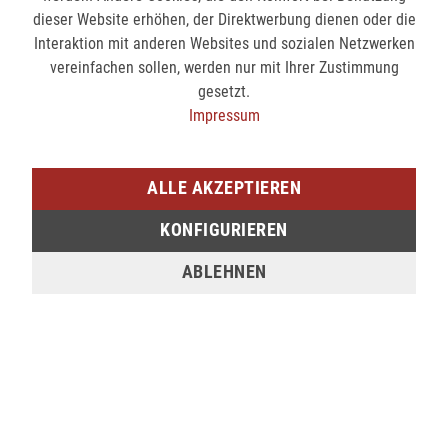
Montags bis Freitags von 09:00 bis 15:00 Uhr
dieser Website erhöhen, der Direktwerbung dienen oder die
Interaktion mit anderen Websites und sozialen Netzwerken
Telefon:
0271 2334 - 0
vereinfachen sollen, werden nur mit Ihrer Zustimmung
Fax:
0271 2334 - 227
gesetzt.
Email:
support@lederjaeger.de
Impressum
ALLE AKZEPTIEREN
NEWSLETTER-ANMELDUNG
KONFIGURIEREN
ABONNIEREN
ABLEHNEN
INFORMATIONEN
Garantie und Reparatur
Häufig gestellte Fragen
Jobbörse