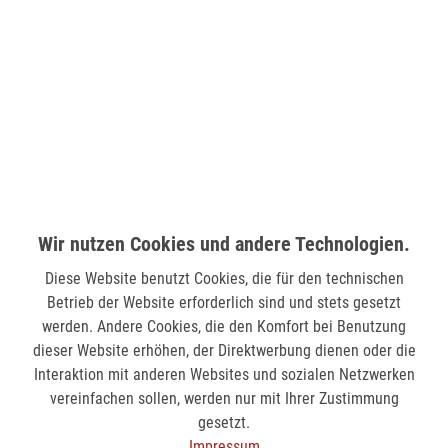
verfügbar
LÜDENSCHEID (STERN-CENTER)
Wilhelmstr. 33
58511 Lüdenscheid
verfügbar
MÖNCHENGLADBACH (MINTO)
Wir nutzen Cookies und andere Technologien.
Hindenburgstr. 75
41061 Mönchengladbach
Diese Website benutzt Cookies, die für den technischen
Betrieb der Website erforderlich sind und stets gesetzt
verfügbar
werden. Andere Cookies, die den Komfort bei Benutzung
dieser Website erhöhen, der Direktwerbung dienen oder die
SIEGEN (KÖLNER STR.)
Interaktion mit anderen Websites und sozialen Netzwerken
Kölner Str. 9
vereinfachen sollen, werden nur mit Ihrer Zustimmung
57072 Siegen
gesetzt.
Impressum