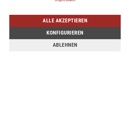
verfügbar
SIEGEN (SIEG CARRÉ)
ALLE AKZEPTIEREN
Am Bahnhof 17
KONFIGURIEREN
57072 Siegen
ABLEHNEN
verfügbar
Sie möchten den gewünschten Artikel in einer
unserer Filialen abholen? Legen Sie den Artikel
dazu einfach in den Warenkorb, wählen Sie die
Zahlungsoption "Barzahlung bei Selbstabholung"
und anschließend die gewünschte Filiale aus. Wenn
Sie Interesse an einem Artikel haben, der online
nicht verfügbar ist, können Sie uns gerne
kontaktieren:
Tel.:
0271/2334-0
Email:
support@lederjaeger.de