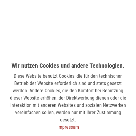
Wilhelmstr. 33
58511 Lüdenscheid
verfügbar
MÖNCHENGLADBACH (MINTO)
Hindenburgstr. 75
41061 Mönchengladbach
Wir nutzen Cookies und andere Technologien.
verfügbar
Diese Website benutzt Cookies, die für den technischen
Betrieb der Website erforderlich sind und stets gesetzt
SIEGEN (KÖLNER STR.)
werden. Andere Cookies, die den Komfort bei Benutzung
Kölner Str. 9
dieser Website erhöhen, der Direktwerbung dienen oder die
57072 Siegen
Interaktion mit anderen Websites und sozialen Netzwerken
vereinfachen sollen, werden nur mit Ihrer Zustimmung
verfügbar
gesetzt.
Impressum
SIEGEN (SIEG CARRÉ)