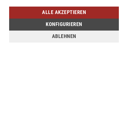
Am Bahnhof 17
57072 Siegen
ALLE AKZEPTIEREN
verfügbar
KONFIGURIEREN
ABLEHNEN
Sie möchten den gewünschten Artikel in einer
unserer Filialen abholen? Legen Sie den Artikel
dazu einfach in den Warenkorb, wählen Sie die
Zahlungsoption "Barzahlung bei Selbstabholung"
und anschließend die gewünschte Filiale aus. Wenn
Sie Interesse an einem Artikel haben, der online
nicht verfügbar ist, können Sie uns gerne
kontaktieren:
Tel.:
0271/2334-0
Email:
support@lederjaeger.de
Merken
Bewerten