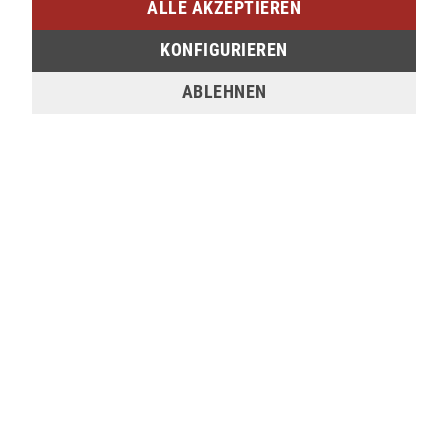
ALLE AKZEPTIEREN
57072 Siegen
KONFIGURIEREN
nicht verfügbar
ABLEHNEN
Sie möchten den gewünschten Artikel in einer
unserer Filialen abholen? Legen Sie den Artikel
dazu einfach in den Warenkorb, wählen Sie die
Zahlungsoption "Barzahlung bei Selbstabholung"
und anschließend die gewünschte Filiale aus. Wenn
Sie Interesse an einem Artikel haben, der online
nicht verfügbar ist, können Sie uns gerne
kontaktieren:
Tel.:
0271/2334-0
Email:
support@lederjaeger.de
Merken
Bewerten