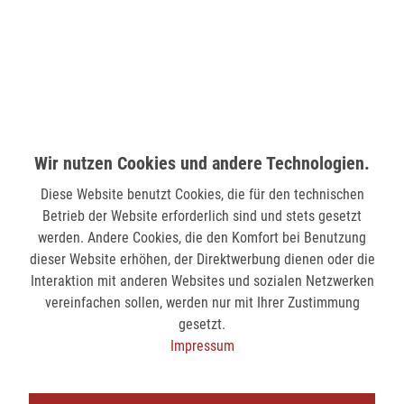
Wilhelmstr. 33
58511 Lüdenscheid
verfügbar
MÖNCHENGLADBACH (MINTO)
Hindenburgstr. 75
41061 Mönchengladbach
Wir nutzen Cookies und andere Technologien.
nicht verfügbar
Diese Website benutzt Cookies, die für den technischen
Betrieb der Website erforderlich sind und stets gesetzt
werden. Andere Cookies, die den Komfort bei Benutzung
SIEGEN (KÖLNER STR.)
dieser Website erhöhen, der Direktwerbung dienen oder die
Kölner Str. 9
Interaktion mit anderen Websites und sozialen Netzwerken
57072 Siegen
vereinfachen sollen, werden nur mit Ihrer Zustimmung
verfügbar
gesetzt.
Impressum
SIEGEN (SIEG CARRÉ)
Am Bahnhof 17