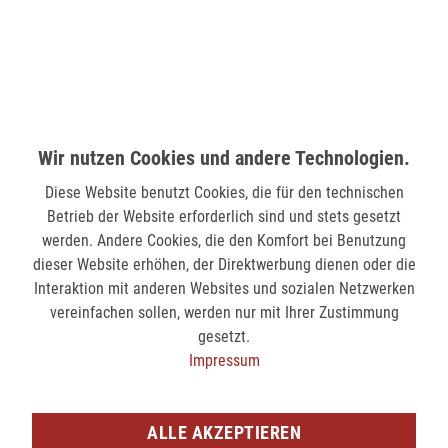
nicht verfügbar
MÖNCHENGLADBACH (MINTO)
Hindenburgstr. 75
41061 Mönchengladbach
Wir nutzen Cookies und andere Technologien.
nicht verfügbar
Diese Website benutzt Cookies, die für den technischen
Betrieb der Website erforderlich sind und stets gesetzt
SIEGEN (KÖLNER STR.)
werden. Andere Cookies, die den Komfort bei Benutzung
Kölner Str. 9
dieser Website erhöhen, der Direktwerbung dienen oder die
57072 Siegen
Interaktion mit anderen Websites und sozialen Netzwerken
nicht verfügbar
vereinfachen sollen, werden nur mit Ihrer Zustimmung
gesetzt.
Impressum
SIEGEN (SIEG CARRÉ)
Am Bahnhof 17
57072 Siegen
ALLE AKZEPTIEREN