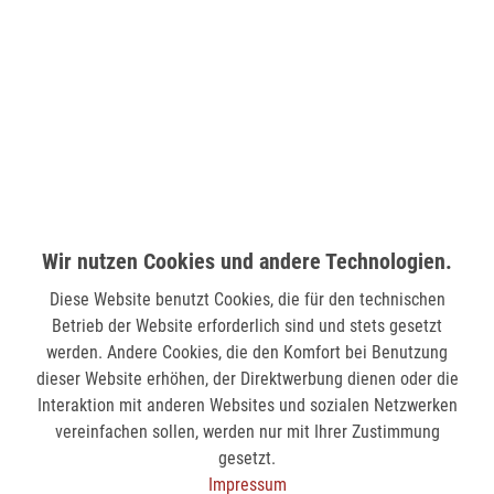
LÜDENSCHEID (STERN-CENTER)
Wilhelmstr. 33
58511 Lüdenscheid
verfügbar
MÖNCHENGLADBACH (MINTO)
Hindenburgstr. 75
Wir nutzen Cookies und andere Technologien.
41061 Mönchengladbach
Diese Website benutzt Cookies, die für den technischen
verfügbar
Betrieb der Website erforderlich sind und stets gesetzt
werden. Andere Cookies, die den Komfort bei Benutzung
SIEGEN (KÖLNER STR.)
dieser Website erhöhen, der Direktwerbung dienen oder die
Kölner Str. 9
Interaktion mit anderen Websites und sozialen Netzwerken
57072 Siegen
vereinfachen sollen, werden nur mit Ihrer Zustimmung
gesetzt.
verfügbar
Impressum