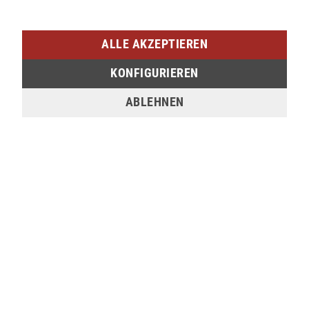
SIEGEN (SIEG CARRÉ)
Am Bahnhof 17
ALLE AKZEPTIEREN
57072 Siegen
KONFIGURIEREN
verfügbar
ABLEHNEN
Sie möchten den gewünschten Artikel in einer
unserer Filialen abholen? Legen Sie den Artikel
dazu einfach in den Warenkorb, wählen Sie die
Zahlungsoption "Barzahlung bei Selbstabholung"
und anschließend die gewünschte Filiale aus. Wenn
Sie Interesse an einem Artikel haben, der online
nicht verfügbar ist, können Sie uns gerne
kontaktieren:
Tel.:
0271/2334-0
Email:
support@lederjaeger.de