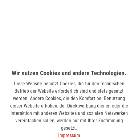
LÜDENSCHEID (STERN-CENTER)
Wilhelmstr. 33
58511 Lüdenscheid
verfügbar
MÖNCHENGLADBACH (MINTO)
Hindenburgstr. 75
Wir nutzen Cookies und andere Technologien.
41061 Mönchengladbach
Diese Website benutzt Cookies, die für den technischen
verfügbar
Betrieb der Website erforderlich sind und stets gesetzt
werden. Andere Cookies, die den Komfort bei Benutzung
SIEGEN (KÖLNER STR.)
dieser Website erhöhen, der Direktwerbung dienen oder die
Kölner Str. 9
Interaktion mit anderen Websites und sozialen Netzwerken
57072 Siegen
vereinfachen sollen, werden nur mit Ihrer Zustimmung
gesetzt.
verfügbar
Impressum