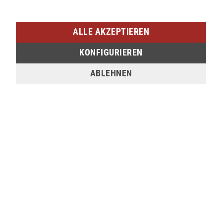
SIEGEN (SIEG CARRÉ)
Am Bahnhof 17
ALLE AKZEPTIEREN
57072 Siegen
KONFIGURIEREN
verfügbar
ABLEHNEN
Sie möchten den gewünschten Artikel in einer
unserer Filialen abholen? Legen Sie den Artikel
dazu einfach in den Warenkorb, wählen Sie die
Zahlungsoption "Barzahlung bei Selbstabholung"
und anschließend die gewünschte Filiale aus. Wenn
Sie Interesse an einem Artikel haben, der online
nicht verfügbar ist, können Sie uns gerne
kontaktieren:
Tel.:
0271/2334-0
Email:
support@lederjaeger.de