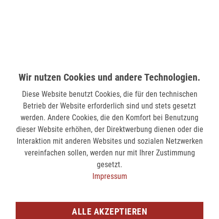
verfügbar
MÖNCHENGLADBACH (MINTO)
Hindenburgstr. 75
41061 Mönchengladbach
Wir nutzen Cookies und andere Technologien.
nicht verfügbar
Diese Website benutzt Cookies, die für den technischen
Betrieb der Website erforderlich sind und stets gesetzt
SIEGEN (KÖLNER STR.)
werden. Andere Cookies, die den Komfort bei Benutzung
Kölner Str. 9
dieser Website erhöhen, der Direktwerbung dienen oder die
57072 Siegen
Interaktion mit anderen Websites und sozialen Netzwerken
nicht verfügbar
vereinfachen sollen, werden nur mit Ihrer Zustimmung
gesetzt.
Impressum
SIEGEN (SIEG CARRÉ)
Am Bahnhof 17
57072 Siegen
ALLE AKZEPTIEREN