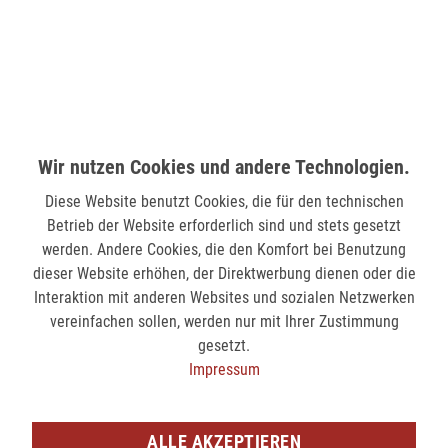
nicht verfügbar
MÖNCHENGLADBACH (MINTO)
Hindenburgstr. 75
41061 Mönchengladbach
Wir nutzen Cookies und andere Technologien.
verfügbar
Diese Website benutzt Cookies, die für den technischen
Betrieb der Website erforderlich sind und stets gesetzt
SIEGEN (KÖLNER STR.)
werden. Andere Cookies, die den Komfort bei Benutzung
Kölner Str. 9
dieser Website erhöhen, der Direktwerbung dienen oder die
57072 Siegen
Interaktion mit anderen Websites und sozialen Netzwerken
vereinfachen sollen, werden nur mit Ihrer Zustimmung
nicht verfügbar
gesetzt.
Impressum
SIEGEN (SIEG CARRÉ)
Am Bahnhof 17
57072 Siegen
ALLE AKZEPTIEREN