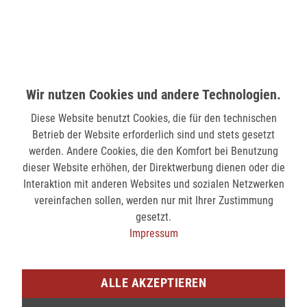
MÖNCHENGLADBACH (MINTO)
Hindenburgstr. 75
41061 Mönchengladbach
verfügbar
Wir nutzen Cookies und andere Technologien.
Diese Website benutzt Cookies, die für den technischen
SIEGEN (KÖLNER STR.)
Betrieb der Website erforderlich sind und stets gesetzt
Kölner Str. 9
werden. Andere Cookies, die den Komfort bei Benutzung
57072 Siegen
dieser Website erhöhen, der Direktwerbung dienen oder die
Interaktion mit anderen Websites und sozialen Netzwerken
nicht verfügbar
vereinfachen sollen, werden nur mit Ihrer Zustimmung
gesetzt.
SIEGEN (SIEG CARRÉ)
Impressum
Am Bahnhof 17
57072 Siegen
ALLE AKZEPTIEREN
verfügbar