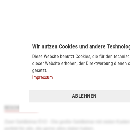
Wir nutzen Cookies und andere Technolo
Diese Website benutzt Cookies, die für den technis
dieser Website erhöhen, der Direktwerbung dienen o
gesetzt.
Impressum
ABLEHNEN
BESCHREIBUNG
Zwei Geldbörse EV2 - Die große Geldbörse mit vielen Karten-
perfekt für alle, die gerne alles dabei haben.