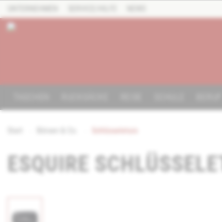
UNTERNEHMEN
SERVICE/HILFE
NEWS
TASCHEN
RUCKSÄCKE
REISE
SCHULE
BERU
Start
Börsen & Co.
Schlüsseletuis
ESQUIRE SCHLÜSSELE