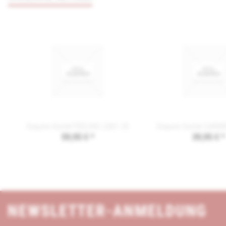
Esquire Gürtel FEELING 2061 35
Esquire Gürtel CARM
59,95 € *
39,95 € *
NEWSLETTER-ANMELDUNG