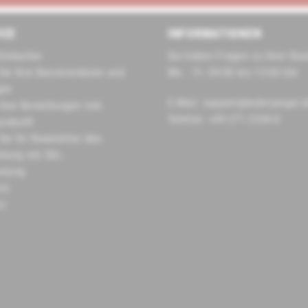
ICE
INFORMATIONEN
Einkaufen
Sie haben Fragen zu Ihrer Bes
Sie Ihre Benutzerdaten und
Mo. - Fr. 09:00 bis 15:00 Uhr
gen
E-Mail: support@lederjaeger.
 Ihre Bestellungen inkl.
Telefon: +49 271 2334-0
uskunft
Sie Ihr Newsletter-Abo
hlung mit SSL-
elung
tz
tz