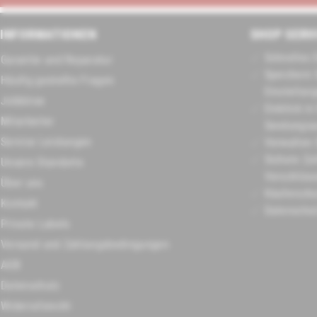
INFORMATIONEN
SHOP SERV
Schnelles 
Garantie und Reparatur
Speichern 
Häufig gestellte Fragen
Einstellun
Jobbörse
Einblick in
Mitarbeiter
Sendungsa
Service Leistungen
Verwalten 
Sichere Za
Unsere Standorte
Verschlüss
Über uns
Käuferschu
Kontakt
Datenschu
Private Labels
Versand und Zahlungsbedingungen
AGB
Datenschutz
Widerrufsrecht