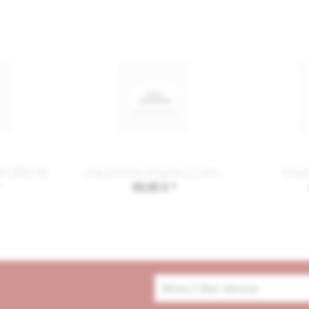
EN 2002 30
Joop Cardona Gryphos LZ Schlüsseletui 4140003754
Esqui
39,95 € *