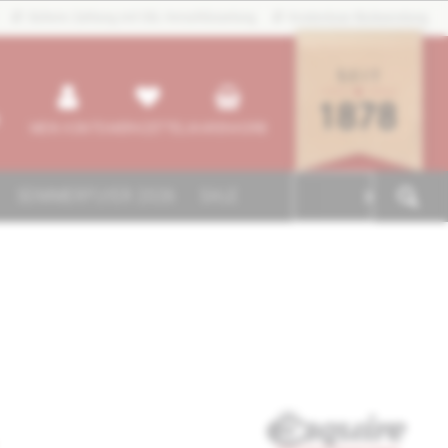
Sichere Zahlung mit SSL-Verschlüsselung
Kostenlose Rücksendung
MEIN KONTO
MERKZETTEL
WARENKORB
SOMMERFLYER 2026
SALE
