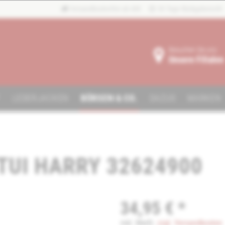
Versandkostenfrei ab 40€
30 Tage Rückgaberecht
Besuchen Sie uns:
Unsere Filialen
F
LEDERJACKEN
BÖRSEN & CO.
DAZUS
MARKEN
TUI HARRY 32624900
34,95 € *
inkl. MwSt.
zzgl. Versandkosten