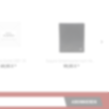
re Gürtel 2081 35
Esquire Scheintasche hoch HARRY 04794900
69,95 € *
99,95 € *
ABONNIEREN