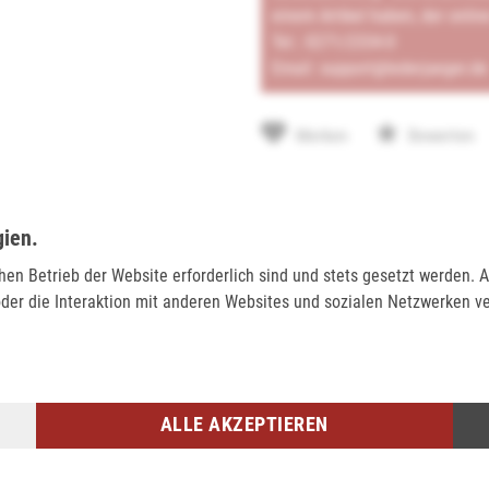
einem Artikel haben, der onlin
Tel.:
0271/2334-0
Email:
support@lederjaeger.de
Merken
Bewerten
gien.
BEWERTUNGEN (0)
chen Betrieb der Website erforderlich sind und stets gesetzt werden.
Dieses Produkt hat noch keine 
der die Interaktion mit anderen Websites und sozialen Netzwerken v
BEWERTUNG SCHREIB
ALLE AKZEPTIEREN