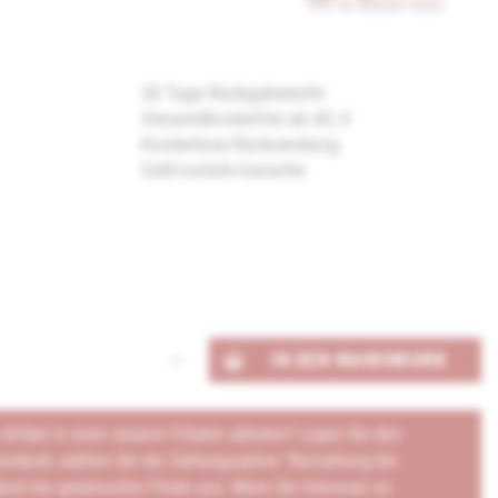
30 Tage Rückgaberecht
Versandkostenfrei ab 40,-€
Kostenlose Rücksendung
Geld-zurück-Garantie
IN DEN
WARENKORB
rtikel in einer unserer Filialen abholen? Legen Sie den
renkorb, wählen Sie die Zahlungsoption "Barzahlung bei
end die gewünschte Filiale aus. Wenn Sie Interesse an