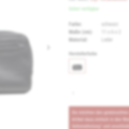
Sofort verfügbar
Farbe:
schwarz
Maße (cm):
11 x 6 x 2
Material:
Leder
Herstellerfarbe
Sie möchten den gewünschten A
Artikel dazu einfach in den Wa
Selbstabholung" und anschließ