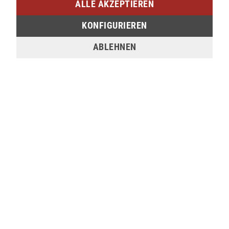
ALLE AKZEPTIEREN
Am Bahnhof 17
57072 Siegen
KONFIGURIEREN
nicht verfügbar
ABLEHNEN
Sie möchten den gewünschten Artikel in einer
unserer Filialen abholen? Legen Sie den Artikel
dazu einfach in den Warenkorb, wählen Sie die
Zahlungsoption "Barzahlung bei Selbstabholung"
und anschließend die gewünschte Filiale aus. Wenn
Sie Interesse an einem Artikel haben, der online
nicht verfügbar ist, können Sie uns gerne
kontaktieren:
Tel.:
0271/2334-0
Email:
support@lederjaeger.de
Merken
Bewerten