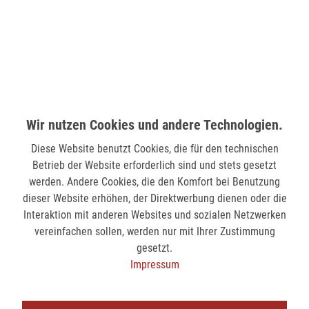
Wilhelmstr. 33
58511 Lüdenscheid
nicht verfügbar
MÖNCHENGLADBACH (MINTO)
Hindenburgstr. 75
Wir nutzen Cookies und andere Technologien.
41061 Mönchengladbach
Diese Website benutzt Cookies, die für den technischen
nicht verfügbar
Betrieb der Website erforderlich sind und stets gesetzt
werden. Andere Cookies, die den Komfort bei Benutzung
dieser Website erhöhen, der Direktwerbung dienen oder die
SIEGEN (KÖLNER STR.)
Interaktion mit anderen Websites und sozialen Netzwerken
Kölner Str. 9
vereinfachen sollen, werden nur mit Ihrer Zustimmung
57072 Siegen
gesetzt.
nicht verfügbar
Impressum
SIEGEN (SIEG CARRÉ)