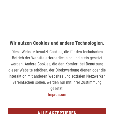
58511 Lüdenscheid
verfügbar
MÖNCHENGLADBACH (MINTO)
Hindenburgstr. 75
41061 Mönchengladbach
Wir nutzen Cookies und andere Technologien.
verfügbar
Diese Website benutzt Cookies, die für den technischen
Betrieb der Website erforderlich sind und stets gesetzt
SIEGEN (KÖLNER STR.)
werden. Andere Cookies, die den Komfort bei Benutzung
Kölner Str. 9
dieser Website erhöhen, der Direktwerbung dienen oder die
57072 Siegen
Interaktion mit anderen Websites und sozialen Netzwerken
vereinfachen sollen, werden nur mit Ihrer Zustimmung
verfügbar
gesetzt.
Impressum
SIEGEN (SIEG CARRÉ)
Am Bahnhof 17
57072 Siegen
ALLE AKZEPTIEREN