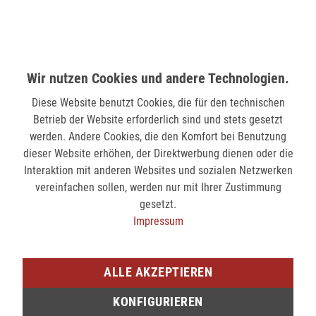
MÖNCHENGLADBACH (MINTO)
Hindenburgstr. 75
41061 Mönchengladbach
verfügbar
Wir nutzen Cookies und andere Technologien.
Diese Website benutzt Cookies, die für den technischen
SIEGEN (KÖLNER STR.)
Betrieb der Website erforderlich sind und stets gesetzt
Kölner Str. 9
werden. Andere Cookies, die den Komfort bei Benutzung
57072 Siegen
dieser Website erhöhen, der Direktwerbung dienen oder die
verfügbar
Interaktion mit anderen Websites und sozialen Netzwerken
vereinfachen sollen, werden nur mit Ihrer Zustimmung
gesetzt.
SIEGEN (SIEG CARRÉ)
Impressum
Am Bahnhof 17
57072 Siegen
ALLE AKZEPTIEREN
nicht verfügbar
KONFIGURIEREN
Sie möchten den gewünschten Artikel in einer