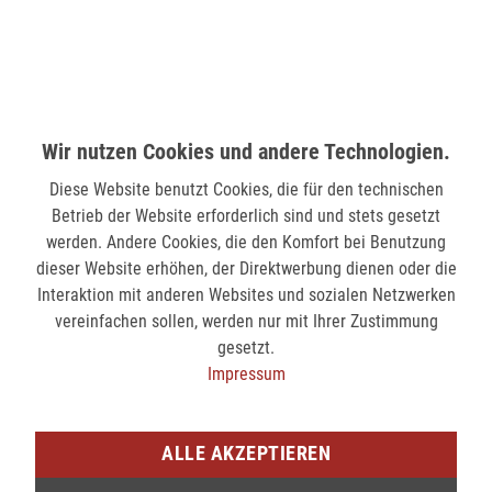
MÖNCHENGLADBACH (MINTO)
Hindenburgstr. 75
41061 Mönchengladbach
nicht verfügbar
Wir nutzen Cookies und andere Technologien.
Diese Website benutzt Cookies, die für den technischen
SIEGEN (KÖLNER STR.)
Betrieb der Website erforderlich sind und stets gesetzt
Kölner Str. 9
werden. Andere Cookies, die den Komfort bei Benutzung
57072 Siegen
dieser Website erhöhen, der Direktwerbung dienen oder die
Interaktion mit anderen Websites und sozialen Netzwerken
nicht verfügbar
vereinfachen sollen, werden nur mit Ihrer Zustimmung
gesetzt.
SIEGEN (SIEG CARRÉ)
Impressum
Am Bahnhof 17
57072 Siegen
ALLE AKZEPTIEREN
verfügbar