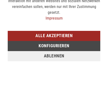
Interaktion mit anderen Websites und sozialen Netzwerken
Über uns
vereinfachen sollen, werden nur mit Ihrer Zustimmung
Kontakt
gesetzt.
Private Labels
Impressum
Versand und Zahlungsbedingungen
AGB
Datenschutz
ALLE AKZEPTIEREN
Widerrufsrecht
KONFIGURIEREN
Impressum
ABLEHNEN
SHOP SERVICE
Schnelles Einkaufen
Speichern Sie Ihre Benutzerdaten und Einstellungen
Einblick in Ihre Bestellungen inkl. Sendungsauskunft
Verwalten Sie Ihr Newsletter-Abo
Sichere Zahlung mit SSL-Verschlüsselung
Käuferschutz
Datenschutz