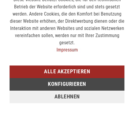
Betrieb der Website erforderlich sind und stets gesetzt
werden. Andere Cookies, die den Komfort bei Benutzung
dieser Website erhöhen, der Direktwerbung dienen oder die
Interaktion mit anderen Websites und sozialen Netzwerken
vereinfachen sollen, werden nur mit Ihrer Zustimmung
gesetzt.
Impressum
Hey Marly Schlüsselanhänger TEDDY CHARM - BLUE
Hey Marly Schlüsselanhänger TEDDY CHARM - BLACK
17,99 €
17,99 €
ALLE AKZEPTIEREN
25,00 €
25,00 €
KONFIGURIEREN
ABLEHNEN