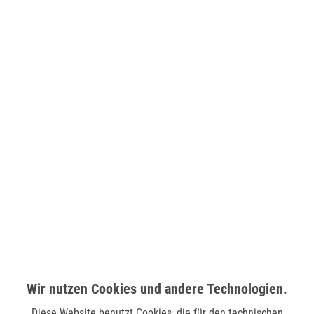
Hey Marly Schlüsselanhänger HEART& BOW CHARM - BLUE
Hey Marly Schlüsselanhänger HEART& BOW CHARM - BERRY
12,99 €
12,99 €
25,00 €
25,00 €
Hey Marly Schlüsselanhänger HEART& BOW CHARM - BLACK
12,99 €
25,00 €
Hey Marly Schlüsselanhänger MIRROR CHARM - COFFEE
Wir nutzen Cookies und andere Technologien.
12,99 €
25,00 €
Diese Website benutzt Cookies, die für den technischen