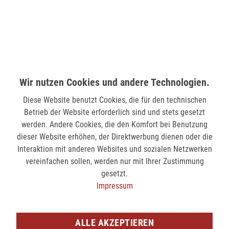
nicht verfügbar
MÖNCHENGLADBACH (MINTO)
Hindenburgstr. 75
41061 Mönchengladbach
Wir nutzen Cookies und andere Technologien.
verfügbar
Diese Website benutzt Cookies, die für den technischen
Betrieb der Website erforderlich sind und stets gesetzt
SIEGEN (KÖLNER STR.)
werden. Andere Cookies, die den Komfort bei Benutzung
Kölner Str. 9
dieser Website erhöhen, der Direktwerbung dienen oder die
57072 Siegen
Interaktion mit anderen Websites und sozialen Netzwerken
vereinfachen sollen, werden nur mit Ihrer Zustimmung
nicht verfügbar
gesetzt.
Impressum
SIEGEN (SIEG CARRÉ)
Am Bahnhof 17
57072 Siegen
ALLE AKZEPTIEREN