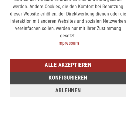
Reisenthel Multicase - Hätte Vielseitigkeit eine Farbe,
werden. Andere Cookies, die den Komfort bei Benutzung
wäre das multicase ein Regenbogen:...
mehr
dieser Website erhöhen, der Direktwerbung dienen oder die
Interaktion mit anderen Websites und sozialen Netzwerken
Bewertungen
0
vereinfachen sollen, werden nur mit Ihrer Zustimmung
Bewertungen lesen, schreiben und diskutieren...
mehr
gesetzt.
Impressum
Ähnliche Artikel
ALLE AKZEPTIEREN
NEWSLETTER-ANMELDUNG
KONFIGURIEREN
ABLEHNEN
ABONNIEREN
INFORMATIONEN
Garantie und Reparatur