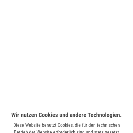
Sie möchten den gewünschten Artikel in einer
unserer Filialen abholen? Legen Sie den Artikel
dazu einfach in den Warenkorb, wählen Sie die
Zahlungsoption "Barzahlung bei Selbstabholung"
und anschließend die gewünschte Filiale aus. Wenn
Sie Interesse an einem Artikel haben, der online
nicht verfügbar ist, können Sie uns gerne
kontaktieren:
Tel.:
0271/2334-0
Email:
support@lederjaeger.de
Merken
Bewerten
Wir nutzen Cookies und andere Technologien.
Beschreibung
Diese Website benutzt Cookies, die für den technischen
Betrieb der Website erforderlich sind und stets gesetzt