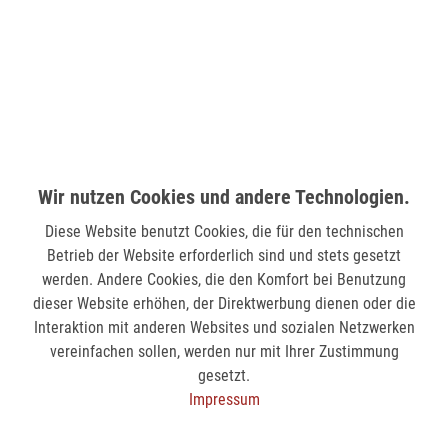
LÜDENSCHEID (STERN-CENTER)
Wilhelmstr. 33
58511 Lüdenscheid
verfügbar
MÖNCHENGLADBACH (MINTO)
Wir nutzen Cookies und andere Technologien.
Hindenburgstr. 75
41061 Mönchengladbach
Diese Website benutzt Cookies, die für den technischen
Betrieb der Website erforderlich sind und stets gesetzt
verfügbar
werden. Andere Cookies, die den Komfort bei Benutzung
dieser Website erhöhen, der Direktwerbung dienen oder die
SIEGEN (KÖLNER STR.)
Interaktion mit anderen Websites und sozialen Netzwerken
Kölner Str. 9
vereinfachen sollen, werden nur mit Ihrer Zustimmung
57072 Siegen
gesetzt.
Impressum
nicht verfügbar