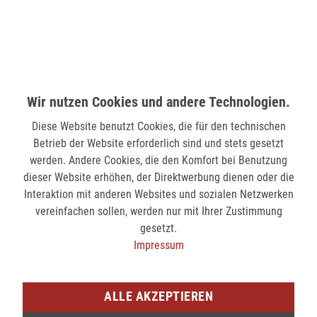
MÖNCHENGLADBACH (MINTO)
Hindenburgstr. 75
41061 Mönchengladbach
verfügbar
Wir nutzen Cookies und andere Technologien.
SIEGEN (KÖLNER STR.)
Kölner Str. 9
Diese Website benutzt Cookies, die für den technischen
57072 Siegen
Betrieb der Website erforderlich sind und stets gesetzt
werden. Andere Cookies, die den Komfort bei Benutzung
verfügbar
dieser Website erhöhen, der Direktwerbung dienen oder die
Interaktion mit anderen Websites und sozialen Netzwerken
SIEGEN (SIEG CARRÉ)
vereinfachen sollen, werden nur mit Ihrer Zustimmung
Am Bahnhof 17
gesetzt.
57072 Siegen
Impressum
verfügbar
ALLE AKZEPTIEREN
Sie möchten den gewünschten Artikel in einer