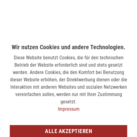
verfügbar
MÖNCHENGLADBACH (MINTO)
Hindenburgstr. 75
41061 Mönchengladbach
Wir nutzen Cookies und andere Technologien.
verfügbar
Diese Website benutzt Cookies, die für den technischen
SIEGEN (KÖLNER STR.)
Betrieb der Website erforderlich sind und stets gesetzt
werden. Andere Cookies, die den Komfort bei Benutzung
Kölner Str. 9
dieser Website erhöhen, der Direktwerbung dienen oder die
57072 Siegen
Interaktion mit anderen Websites und sozialen Netzwerken
verfügbar
vereinfachen sollen, werden nur mit Ihrer Zustimmung
gesetzt.
Impressum
SIEGEN (SIEG CARRÉ)
Am Bahnhof 17
57072 Siegen
ALLE AKZEPTIEREN
verfügbar