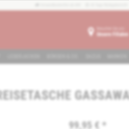
Versandkostenfrei ab 40€
30 Tage Rückgaberecht
Besuchen Sie uns:
Unsere Filialen
F
LEDERJACKEN
BÖRSEN & CO.
DAZUS
MARKEN
NREISETASCHE GASSAW
99,95 € *