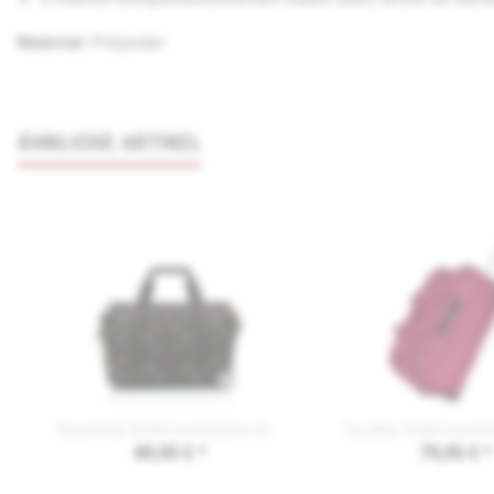
Material:
Polyester
ÄHNLICHE ARTIKEL
Reisenthel Rollenreisetasche MP 7009 allrounder...
89,95 € *
79,95 € *