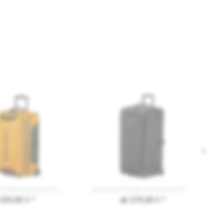
Samsonite Rollenreisetasche ECODIVER DUFFLE WH...
Samsonite Rollenreisetasche ECODIVER DUFFLE WH...
259,00 € *
ab 279,00 € *