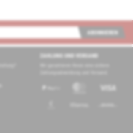
ABONNIEREN
ZAHLUNG UND VERSAND
tellung?
Wir garantieren Ihnen eine sichere
Zahlungsabwicklung und Versand.
de