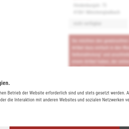
Hindenburgstr. 75
41061 Mönchengladbach
nicht verfügbar
Sie möchten den gewünschten A
Artikel dazu einfach in den Wa
Selbstabholung" und anschließ
einem Artikel haben, der onlin
Tel.:
0271/2334-0
Email:
support@lederjaeger.de
gien.
chen Betrieb der Website erforderlich sind und stets gesetzt werden.
Merken
Bewerten
der die Interaktion mit anderen Websites und sozialen Netzwerken v
BEWERTUNGEN (0)