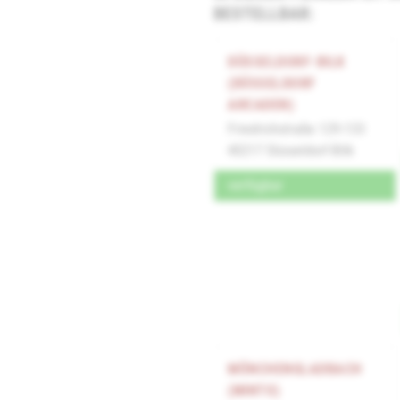
BESTELLBAR:
DÜSSELDORF-BILK
(DÜSSELDORF
ARCADEN)
Friedrichstraße 129-133
40217 Düsseldorf-Bilk
verfügbar
MÖNCHENGLADBACH
(MINTO)