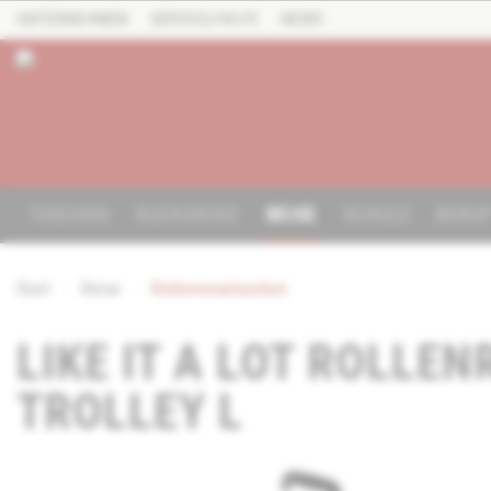
UNTERNEHMEN
SERVICE/HILFE
NEWS
TASCHEN
RUCKSÄCKE
REISE
SCHULE
BERU
Start
Reise
Rollenreisetaschen
LIKE IT A LOT ROLLE
TROLLEY L