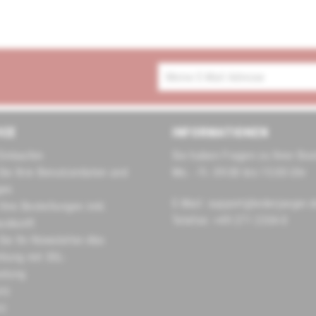
ICE
INFORMATIONEN
Einkaufen
Sie haben Fragen zu Ihrer Bes
Sie Ihre Benutzerdaten und
Mo. - Fr. 09:00 bis 15:00 Uhr
gen
E-Mail: support@lederjaeger.
 Ihre Bestellungen inkl.
Telefon: +49 271 2334-0
uskunft
Sie Ihr Newsletter-Abo
hlung mit SSL-
elung
tz
tz