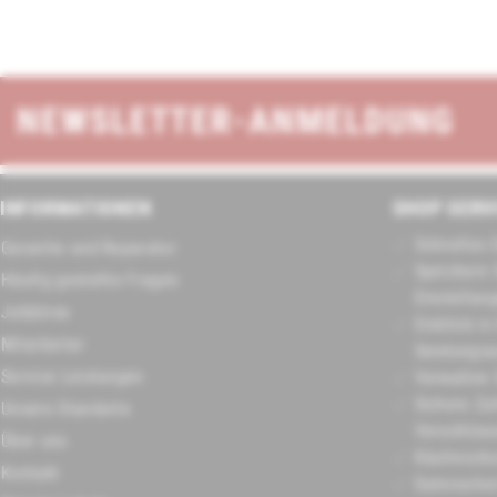
NEWSLETTER-ANMELDUNG
INFORMATIONEN
SHOP SERV
Schnelles 
Garantie und Reparatur
Speichern 
Häufig gestellte Fragen
Einstellun
Jobbörse
Einblick in
Mitarbeiter
Sendungsa
Service Leistungen
Verwalten 
Sichere Za
Unsere Standorte
Verschlüss
Über uns
Käuferschu
Kontakt
Datenschu