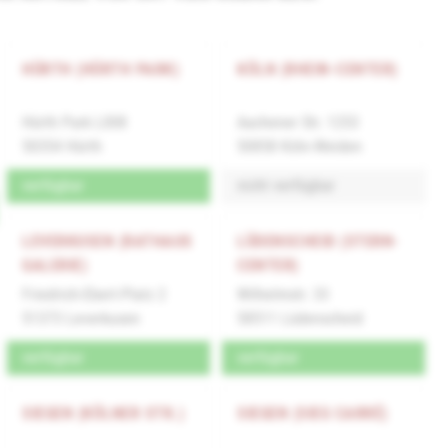
HÜRTH (HÜRTH PARK)
KÖLN (RHEIN-CENTER)
Hürth Park L008
Aachener Str. 1253
50354 Hürth
50858 Köln-Weiden
verfügbar
nicht verfügbar
LEVERKUSEN (RATHAUS
LÜDENSCHEID (STERN-
GALERIE)
CENTER)
Friedrich-Ebert-Platz 2
Wilhelmstr. 33
51373 Leverkusen
58511 Lüdenscheid
verfügbar
verfügbar
SIEGEN (KÖLNER STR.)
SIEGEN (SIEG CARRÉ)