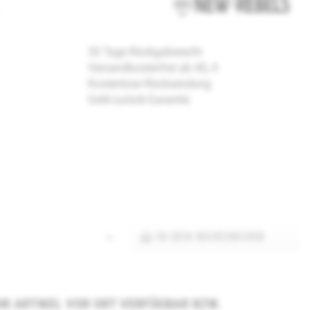
30 Tage Rückgaberecht
Versandkostenfrei ab 40,-€
Kostenlose Rücksendung
Geld-zurück-Garantie
IN DEN
WARENKORB
 IHR ARTIKEL VOR ORT VERFÜGBAR BZW.