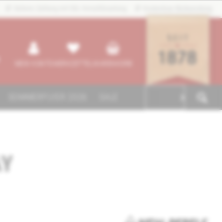
Sichere Zahlung mit SSL-Verschlüsselung
Kostenlose Rücksendung
MEIN KONTO
MERKZETTEL
WARENKORB
SOMMERFLYER 2026
SALE

AY