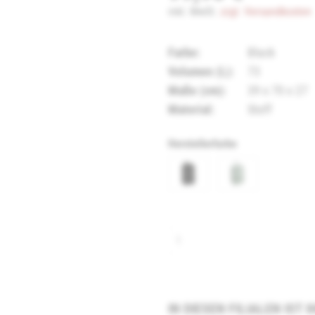
inkl. MwSt.
zzgl. Versandkosten
Farbe:
Black
Volumen (L):
73
Maße (cm):
39 x 70 x 27
Material:
Stoff
Herstellerfarbe
IN DIESEN FILIALEN IST