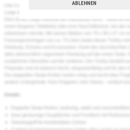
ABLEHNEN
Like it a lot Rollenreisetasche Gassaway Trolley L - Der
New 
Large
ist ein Koffer, den man einfach ohne zu zögern greift. G
Dies ist die
Large-Variante
der Gassaway-Serie – ideal für e
einen längeren Städtetrip oder eine Geschäftsreise, bei de
mitnehmen möchte. Mit seinen Maßen von
70 x 39 x 27 cm
un
Fassungsvermögen von ca.
73 Litern
bietet dieser Trolley me
Kleidung, Schuhe und Accessoires. Dank des
durchdachten 
alles übersichtlich organisiert: Kleidung auf der einen Seite
zusätzliche Utensilien auf der anderen. Der Trolley besteht 
Polyester
und ist dadurch leicht, strapazierfähig und für den 
Die
doppelten Skate-Rollen
laufen ruhig und leicht über Fl
andere Untergründe. Kein Klappern, kein Stress – einfach ko
Details:
Doppelte Skate-Rollen
: laufruhig, stabil und verschleißfes
Zwei geräumige Hauptfächer und Frontfach mit Reißvers
Teleskopgriff
für komfortables Ziehen
4 interne Kompressionsriemen
halten alles sicher an sein