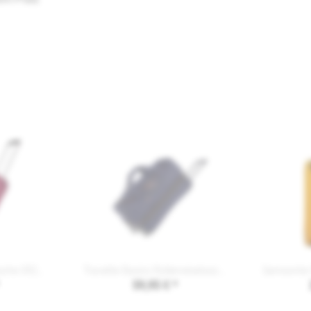
Travelite Rollenreisetasche 092601
Travelite Basics Rollenreisetasche M 096275
59,95 € *