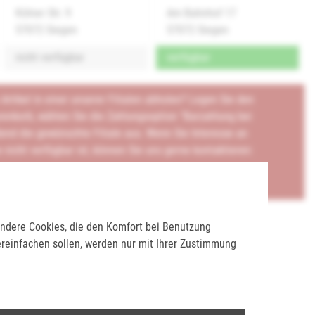
Kölner Str. 9
Am Bahnhof 17
57072 Siegen
57072 Siegen
nicht verfügbar
verfügbar
rtikel in einer unserer Filialen abholen? Legen Sie den
renkorb, wählen Sie die Zahlungsoption "Barzahlung bei
end die gewünschte Filiale aus. Wenn Sie Interesse an
e nicht verfügbar ist, können Sie uns gerne kontaktieren:
 Andere Cookies, die den Komfort bei Benutzung
ereinfachen sollen, werden nur mit Ihrer Zustimmung