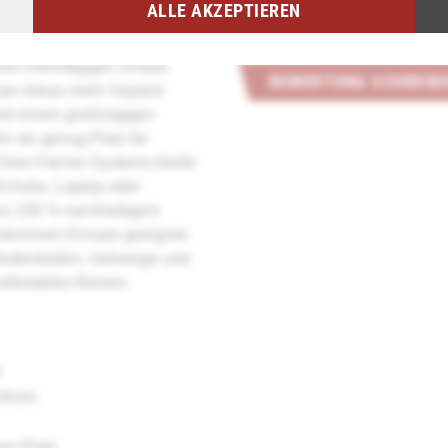
ALLE AKZEPTIEREN
Dieses Produkt hat noch keine 
Rebels Gassaway Trolley
roß, robust und praktisch.
inen
mehrtägigen Urlaub
,
BEWERTUNG SCHREIB
r man etwas mehr Gepäck
d einem großzügigen
hr als genug Platz für
Zwei-Fächer-Systems
bleibt
, Schuhe, Laptop oder
aus
100 % nachhaltigem
intensiven Einsatz geeignet.
ughafenböden, Gehwege und
mfortables Reisen.
t
chluss
em Platz