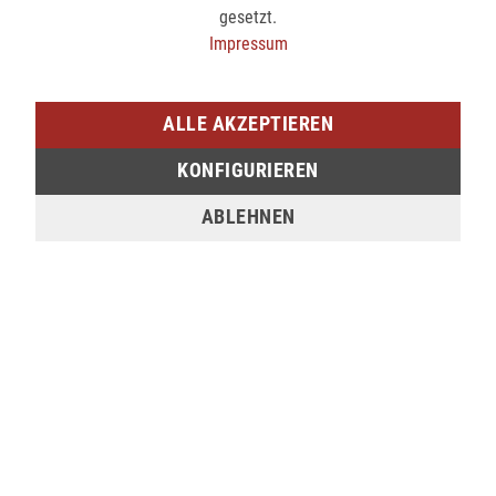
Kölner Str. 9
gesetzt.
57072 Siegen
Impressum
verfügbar
ALLE AKZEPTIEREN
SIEGEN (SIEG CARRÉ)
KONFIGURIEREN
Am Bahnhof 17
57072 Siegen
ABLEHNEN
verfügbar
Sie möchten den gewünschten Artikel in einer
unserer Filialen abholen? Legen Sie den Artikel
dazu einfach in den Warenkorb, wählen Sie die
Zahlungsoption "Barzahlung bei Selbstabholung"
und anschließend die gewünschte Filiale aus. Wenn
Sie Interesse an einem Artikel haben, der online
nicht verfügbar ist, können Sie uns gerne
kontaktieren: