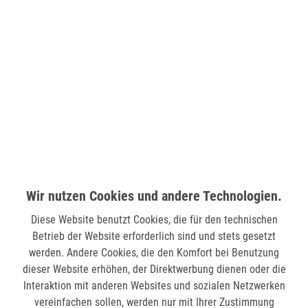
Friedrich-Ebert-Platz 2
51373 Leverkusen
verfügbar
LÜDENSCHEID (STERN-CENTER)
Wilhelmstr. 33
58511 Lüdenscheid
verfügbar
Wir nutzen Cookies und andere Technologien.
MÖNCHENGLADBACH (MINTO)
Hindenburgstr. 75
Diese Website benutzt Cookies, die für den technischen
41061 Mönchengladbach
Betrieb der Website erforderlich sind und stets gesetzt
werden. Andere Cookies, die den Komfort bei Benutzung
nicht verfügbar
dieser Website erhöhen, der Direktwerbung dienen oder die
Interaktion mit anderen Websites und sozialen Netzwerken
SIEGEN (KÖLNER STR.)
vereinfachen sollen, werden nur mit Ihrer Zustimmung