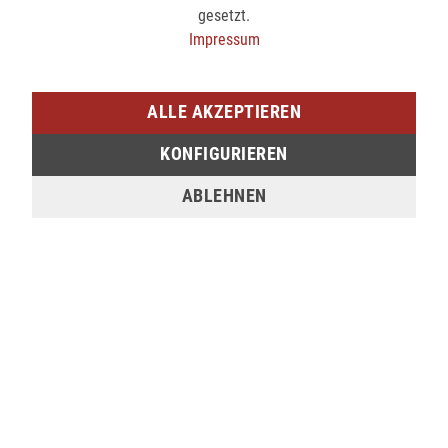
Kölner Str. 9
gesetzt.
57072 Siegen
Impressum
nicht verfügbar
ALLE AKZEPTIEREN
SIEGEN (SIEG CARRÉ)
KONFIGURIEREN
Am Bahnhof 17
57072 Siegen
ABLEHNEN
verfügbar
Sie möchten den gewünschten Artikel in einer
unserer Filialen abholen? Legen Sie den Artikel
dazu einfach in den Warenkorb, wählen Sie die
Zahlungsoption "Barzahlung bei Selbstabholung"
und anschließend die gewünschte Filiale aus. Wenn
Sie Interesse an einem Artikel haben, der online
nicht verfügbar ist, können Sie uns gerne
kontaktieren: