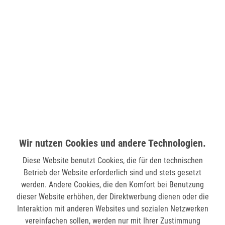
Friedrich-Ebert-Platz 2
51373 Leverkusen
verfügbar
LÜDENSCHEID (STERN-CENTER)
Wilhelmstr. 33
58511 Lüdenscheid
nicht verfügbar
Wir nutzen Cookies und andere Technologien.
MÖNCHENGLADBACH (MINTO)
Hindenburgstr. 75
Diese Website benutzt Cookies, die für den technischen
41061 Mönchengladbach
Betrieb der Website erforderlich sind und stets gesetzt
werden. Andere Cookies, die den Komfort bei Benutzung
nicht verfügbar
dieser Website erhöhen, der Direktwerbung dienen oder die
Interaktion mit anderen Websites und sozialen Netzwerken
SIEGEN (KÖLNER STR.)
vereinfachen sollen, werden nur mit Ihrer Zustimmung