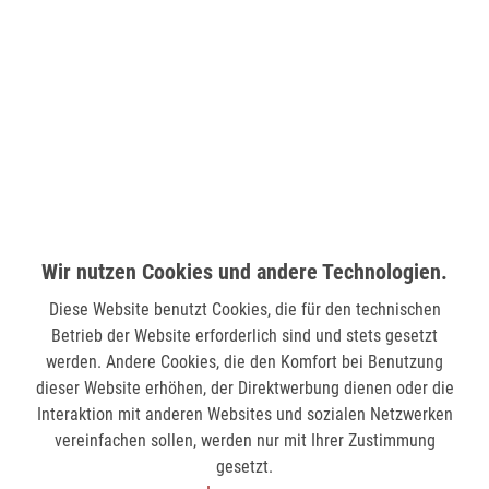
verfügbar
LÜDENSCHEID (STERN-CENTER)
Wilhelmstr. 33
58511 Lüdenscheid
verfügbar
MÖNCHENGLADBACH (MINTO)
Hindenburgstr. 75
Wir nutzen Cookies und andere Technologien.
41061 Mönchengladbach
Diese Website benutzt Cookies, die für den technischen
verfügbar
Betrieb der Website erforderlich sind und stets gesetzt
werden. Andere Cookies, die den Komfort bei Benutzung
dieser Website erhöhen, der Direktwerbung dienen oder die
SIEGEN (KÖLNER STR.)
Interaktion mit anderen Websites und sozialen Netzwerken
Kölner Str. 9
vereinfachen sollen, werden nur mit Ihrer Zustimmung
57072 Siegen
gesetzt.
verfügbar