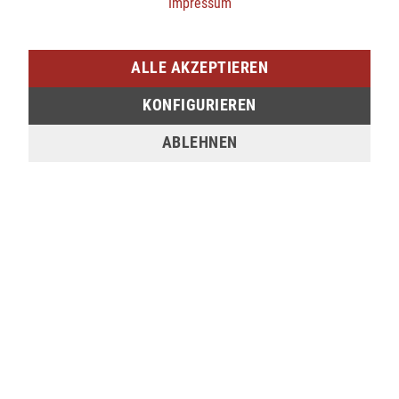
Impressum
SIEGEN (SIEG CARRÉ)
ALLE AKZEPTIEREN
Am Bahnhof 17
57072 Siegen
KONFIGURIEREN
verfügbar
ABLEHNEN
Sie möchten den gewünschten Artikel in einer
unserer Filialen abholen? Legen Sie den Artikel
dazu einfach in den Warenkorb, wählen Sie die
Zahlungsoption "Barzahlung bei Selbstabholung"
und anschließend die gewünschte Filiale aus. Wenn
Sie Interesse an einem Artikel haben, der online
nicht verfügbar ist, können Sie uns gerne
kontaktieren:
Tel.:
0271/2334-0
Email:
support@lederjaeger.de