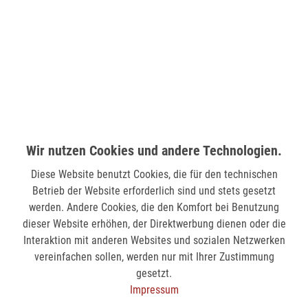
LÜDENSCHEID (STERN-CENTER)
Wilhelmstr. 33
58511 Lüdenscheid
verfügbar
MÖNCHENGLADBACH (MINTO)
Wir nutzen Cookies und andere Technologien.
Hindenburgstr. 75
41061 Mönchengladbach
Diese Website benutzt Cookies, die für den technischen
Betrieb der Website erforderlich sind und stets gesetzt
verfügbar
werden. Andere Cookies, die den Komfort bei Benutzung
dieser Website erhöhen, der Direktwerbung dienen oder die
SIEGEN (KÖLNER STR.)
Interaktion mit anderen Websites und sozialen Netzwerken
Kölner Str. 9
vereinfachen sollen, werden nur mit Ihrer Zustimmung
57072 Siegen
gesetzt.
Impressum
nicht verfügbar