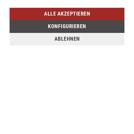
SIEGEN (SIEG CARRÉ)
ALLE AKZEPTIEREN
Am Bahnhof 17
KONFIGURIEREN
57072 Siegen
ABLEHNEN
verfügbar
Sie möchten den gewünschten Artikel in einer
unserer Filialen abholen? Legen Sie den Artikel
dazu einfach in den Warenkorb, wählen Sie die
Zahlungsoption "Barzahlung bei Selbstabholung"
und anschließend die gewünschte Filiale aus. Wenn
Sie Interesse an einem Artikel haben, der online
nicht verfügbar ist, können Sie uns gerne
kontaktieren:
Tel.:
0271/2334-0
Email:
support@lederjaeger.de