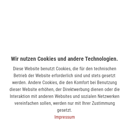
LÜDENSCHEID (STERN-CENTER)
Wilhelmstr. 33
58511 Lüdenscheid
verfügbar
MÖNCHENGLADBACH (MINTO)
Hindenburgstr. 75
Wir nutzen Cookies und andere Technologien.
41061 Mönchengladbach
Diese Website benutzt Cookies, die für den technischen
verfügbar
Betrieb der Website erforderlich sind und stets gesetzt
werden. Andere Cookies, die den Komfort bei Benutzung
dieser Website erhöhen, der Direktwerbung dienen oder die
SIEGEN (KÖLNER STR.)
Interaktion mit anderen Websites und sozialen Netzwerken
Kölner Str. 9
vereinfachen sollen, werden nur mit Ihrer Zustimmung
57072 Siegen
gesetzt.
verfügbar
Impressum