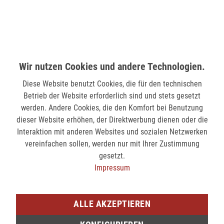
MÖNCHENGLADBACH (MINTO)
Hindenburgstr. 75
41061 Mönchengladbach
Wir nutzen Cookies und andere Technologien.
verfügbar
Diese Website benutzt Cookies, die für den technischen
Betrieb der Website erforderlich sind und stets gesetzt
SIEGEN (KÖLNER STR.)
werden. Andere Cookies, die den Komfort bei Benutzung
Kölner Str. 9
dieser Website erhöhen, der Direktwerbung dienen oder die
57072 Siegen
Interaktion mit anderen Websites und sozialen Netzwerken
nicht verfügbar
vereinfachen sollen, werden nur mit Ihrer Zustimmung
gesetzt.
Impressum
SIEGEN (SIEG CARRÉ)
Am Bahnhof 17
57072 Siegen
ALLE AKZEPTIEREN
verfügbar