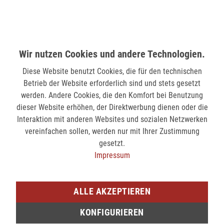
Hindenburgstr. 75
41061 Mönchengladbach
verfügbar
Wir nutzen Cookies und andere Technologien.
SIEGEN (KÖLNER STR.)
Diese Website benutzt Cookies, die für den technischen
Kölner Str. 9
Betrieb der Website erforderlich sind und stets gesetzt
57072 Siegen
werden. Andere Cookies, die den Komfort bei Benutzung
verfügbar
dieser Website erhöhen, der Direktwerbung dienen oder die
Interaktion mit anderen Websites und sozialen Netzwerken
vereinfachen sollen, werden nur mit Ihrer Zustimmung
SIEGEN (SIEG CARRÉ)
gesetzt.
Am Bahnhof 17
Impressum
57072 Siegen
verfügbar
ALLE AKZEPTIEREN
Sie möchten den gewünschten Artikel in einer
KONFIGURIEREN
unserer Filialen abholen? Legen Sie den Artikel