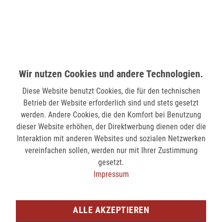
nicht verfügbar
MÖNCHENGLADBACH (MINTO)
Hindenburgstr. 75
41061 Mönchengladbach
nicht verfügbar
Wir nutzen Cookies und andere Technologien.
Diese Website benutzt Cookies, die für den technischen
SIEGEN (KÖLNER STR.)
Betrieb der Website erforderlich sind und stets gesetzt
Kölner Str. 9
werden. Andere Cookies, die den Komfort bei Benutzung
57072 Siegen
dieser Website erhöhen, der Direktwerbung dienen oder die
Interaktion mit anderen Websites und sozialen Netzwerken
nicht verfügbar
vereinfachen sollen, werden nur mit Ihrer Zustimmung
gesetzt.
SIEGEN (SIEG CARRÉ)
Impressum
Am Bahnhof 17
57072 Siegen
ALLE AKZEPTIEREN
nicht verfügbar