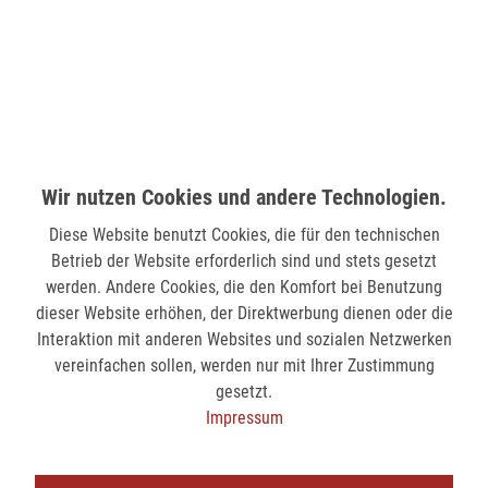
nicht verfügbar
MÖNCHENGLADBACH (MINTO)
Hindenburgstr. 75
41061 Mönchengladbach
nicht verfügbar
Wir nutzen Cookies und andere Technologien.
Diese Website benutzt Cookies, die für den technischen
SIEGEN (KÖLNER STR.)
Betrieb der Website erforderlich sind und stets gesetzt
Kölner Str. 9
werden. Andere Cookies, die den Komfort bei Benutzung
57072 Siegen
dieser Website erhöhen, der Direktwerbung dienen oder die
nicht verfügbar
Interaktion mit anderen Websites und sozialen Netzwerken
vereinfachen sollen, werden nur mit Ihrer Zustimmung
gesetzt.
SIEGEN (SIEG CARRÉ)
Impressum
Am Bahnhof 17
57072 Siegen