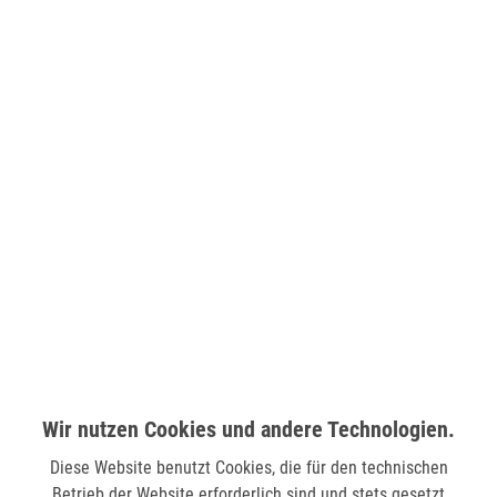
Sie möchten den gewünschten Artikel in einer
unserer Filialen abholen? Legen Sie den Artikel
dazu einfach in den Warenkorb, wählen Sie die
Zahlungsoption "Barzahlung bei Selbstabholung"
und anschließend die gewünschte Filiale aus. Wenn
Sie Interesse an einem Artikel haben, der online
nicht verfügbar ist, können Sie uns gerne
kontaktieren:
Tel.:
0271/2334-0
Email:
support@lederjaeger.de
Merken
Bewerten
Wir nutzen Cookies und andere Technologien.
Beschreibung
Diese Website benutzt Cookies, die für den technischen
Betrieb der Website erforderlich sind und stets gesetzt