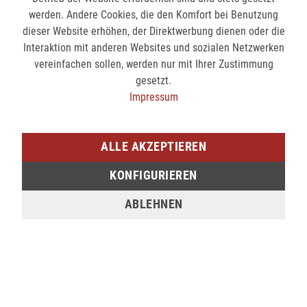
Spiral Laptoprucksack Executive - Der Rucksack
werden. Andere Cookies, die den Komfort bei Benutzung
kombiniert modernes Design mit...
mehr
dieser Website erhöhen, der Direktwerbung dienen oder die
Interaktion mit anderen Websites und sozialen Netzwerken
Bewertungen
0
vereinfachen sollen, werden nur mit Ihrer Zustimmung
Bewertungen lesen, schreiben und diskutieren...
mehr
gesetzt.
Impressum
Ähnliche Artikel
ALLE AKZEPTIEREN
NEWSLETTER-ANMELDUNG
KONFIGURIEREN
ABLEHNEN
ABONNIEREN
INFORMATIONEN
Garantie und Reparatur