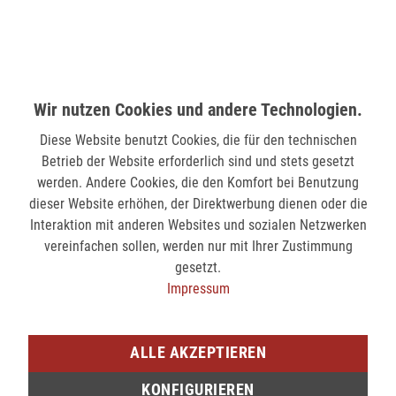
MÖNCHENGLADBACH (MINTO)
Hindenburgstr. 75
41061 Mönchengladbach
nicht verfügbar
Wir nutzen Cookies und andere Technologien.
SIEGEN (KÖLNER STR.)
Diese Website benutzt Cookies, die für den technischen
Kölner Str. 9
Betrieb der Website erforderlich sind und stets gesetzt
57072 Siegen
werden. Andere Cookies, die den Komfort bei Benutzung
dieser Website erhöhen, der Direktwerbung dienen oder die
verfügbar
Interaktion mit anderen Websites und sozialen Netzwerken
vereinfachen sollen, werden nur mit Ihrer Zustimmung
SIEGEN (SIEG CARRÉ)
gesetzt.
Am Bahnhof 17
Impressum
57072 Siegen
nicht verfügbar
ALLE AKZEPTIEREN
KONFIGURIEREN
Sie möchten den gewünschten Artikel in einer