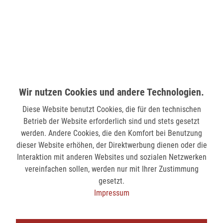
LÜDENSCHEID (STERN-CENTER)
Wilhelmstr. 33
58511 Lüdenscheid
verfügbar
MÖNCHENGLADBACH (MINTO)
Wir nutzen Cookies und andere Technologien.
Hindenburgstr. 75
Diese Website benutzt Cookies, die für den technischen
41061 Mönchengladbach
Betrieb der Website erforderlich sind und stets gesetzt
nicht verfügbar
werden. Andere Cookies, die den Komfort bei Benutzung
dieser Website erhöhen, der Direktwerbung dienen oder die
Interaktion mit anderen Websites und sozialen Netzwerken
SIEGEN (KÖLNER STR.)
vereinfachen sollen, werden nur mit Ihrer Zustimmung
Kölner Str. 9
gesetzt.
57072 Siegen
Impressum
verfügbar