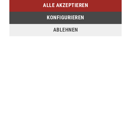
ALLE AKZEPTIEREN
verfügbar
KONFIGURIEREN
Sie möchten den gewünschten Artikel in einer
ABLEHNEN
unserer Filialen abholen? Legen Sie den Artikel
dazu einfach in den Warenkorb, wählen Sie die
Zahlungsoption "Barzahlung bei Selbstabholung"
und anschließend die gewünschte Filiale aus. Wenn
Sie Interesse an einem Artikel haben, der online
nicht verfügbar ist, können Sie uns gerne
kontaktieren:
Tel.:
0271/2334-0
Email:
support@lederjaeger.de
Merken
Bewerten
Beschreibung