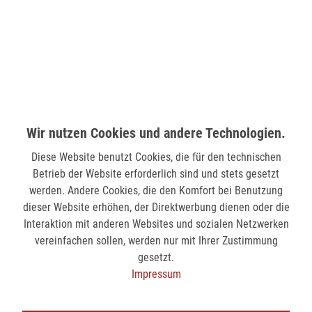
verfügbar
MÖNCHENGLADBACH (MINTO)
Hindenburgstr. 75
41061 Mönchengladbach
nicht verfügbar
Wir nutzen Cookies und andere Technologien.
Diese Website benutzt Cookies, die für den technischen
SIEGEN (KÖLNER STR.)
Betrieb der Website erforderlich sind und stets gesetzt
Kölner Str. 9
werden. Andere Cookies, die den Komfort bei Benutzung
57072 Siegen
dieser Website erhöhen, der Direktwerbung dienen oder die
Interaktion mit anderen Websites und sozialen Netzwerken
nicht verfügbar
vereinfachen sollen, werden nur mit Ihrer Zustimmung
gesetzt.
SIEGEN (SIEG CARRÉ)
Impressum
Am Bahnhof 17
57072 Siegen