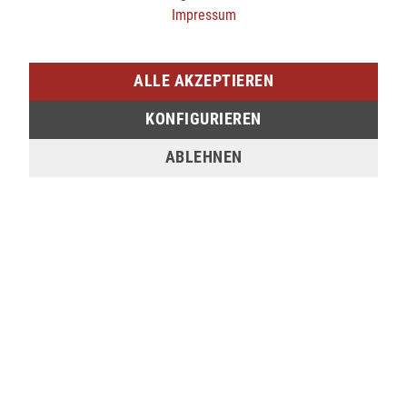
149,95 €
149,95 €
Impressum
ALLE AKZEPTIEREN
KONFIGURIEREN
ABLEHNEN
Cabin Zero Crossbody Bag CLASSIC 11L - ABSOLUTE BLACK
Cabin Zero Gürteltasche BUM BAG 2L - NAVY
49,90 €
29,90 €