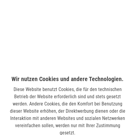
Burkely Shopper Beutel 1000331.85.25 SOFT SKYLAR - TAUPE
Burkely Shopper Beutel 1000337.85 Soft Skylar - GREY
99,99 €
129,95 €
179,95 €
Wir nutzen Cookies und andere Technologien.
Diese Website benutzt Cookies, die für den technischen
Betrieb der Website erforderlich sind und stets gesetzt
werden. Andere Cookies, die den Komfort bei Benutzung
dieser Website erhöhen, der Direktwerbung dienen oder die
Interaktion mit anderen Websites und sozialen Netzwerken
vereinfachen sollen, werden nur mit Ihrer Zustimmung
gesetzt.
Burkely Shopper Beutel 1001200.65 Always Ava - OFF WHITE
Burkely Shopper Beutel 1001200.65.10 Always Ava - BLACK