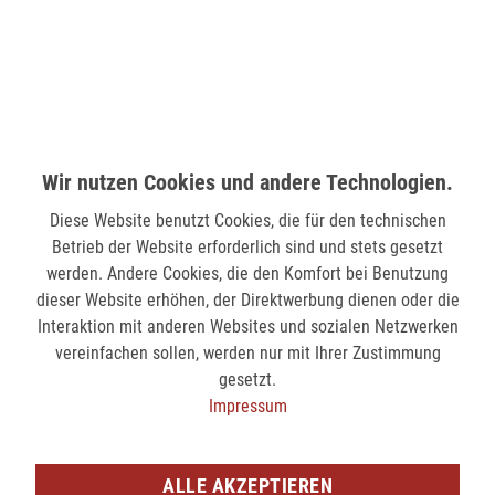
58511 Lüdenscheid
verfügbar
MÖNCHENGLADBACH (MINTO)
Hindenburgstr. 75
Wir nutzen Cookies und andere Technologien.
41061 Mönchengladbach
Diese Website benutzt Cookies, die für den technischen
verfügbar
Betrieb der Website erforderlich sind und stets gesetzt
werden. Andere Cookies, die den Komfort bei Benutzung
SIEGEN (KÖLNER STR.)
dieser Website erhöhen, der Direktwerbung dienen oder die
Kölner Str. 9
Interaktion mit anderen Websites und sozialen Netzwerken
57072 Siegen
vereinfachen sollen, werden nur mit Ihrer Zustimmung
gesetzt.
nicht verfügbar
Impressum
SIEGEN (SIEG CARRÉ)
Am Bahnhof 17
ALLE AKZEPTIEREN