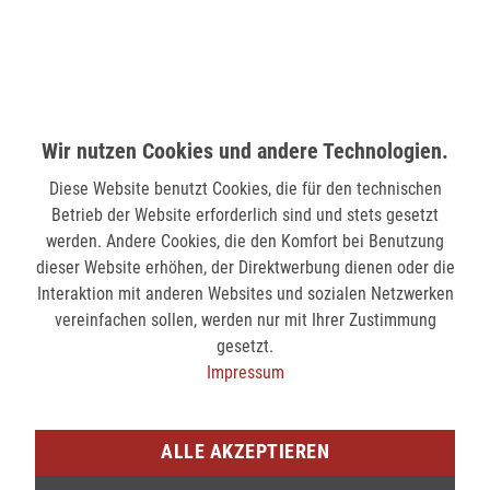
MÖNCHENGLADBACH (MINTO)
Hindenburgstr. 75
41061 Mönchengladbach
nicht verfügbar
Wir nutzen Cookies und andere Technologien.
Diese Website benutzt Cookies, die für den technischen
SIEGEN (KÖLNER STR.)
Betrieb der Website erforderlich sind und stets gesetzt
Kölner Str. 9
werden. Andere Cookies, die den Komfort bei Benutzung
57072 Siegen
dieser Website erhöhen, der Direktwerbung dienen oder die
Interaktion mit anderen Websites und sozialen Netzwerken
verfügbar
vereinfachen sollen, werden nur mit Ihrer Zustimmung
gesetzt.
SIEGEN (SIEG CARRÉ)
Impressum
Am Bahnhof 17
57072 Siegen
ALLE AKZEPTIEREN
verfügbar