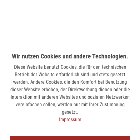
verfügbar
MÖNCHENGLADBACH (MINTO)
Hindenburgstr. 75
41061 Mönchengladbach
verfügbar
Wir nutzen Cookies und andere Technologien.
Diese Website benutzt Cookies, die für den technischen
SIEGEN (KÖLNER STR.)
Betrieb der Website erforderlich sind und stets gesetzt
Kölner Str. 9
werden. Andere Cookies, die den Komfort bei Benutzung
57072 Siegen
dieser Website erhöhen, der Direktwerbung dienen oder die
verfügbar
Interaktion mit anderen Websites und sozialen Netzwerken
vereinfachen sollen, werden nur mit Ihrer Zustimmung
gesetzt.
SIEGEN (SIEG CARRÉ)
Impressum
Am Bahnhof 17
57072 Siegen