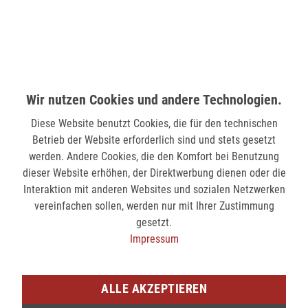
MÖNCHENGLADBACH (MINTO)
Hindenburgstr. 75
41061 Mönchengladbach
nicht verfügbar
Wir nutzen Cookies und andere Technologien.
Diese Website benutzt Cookies, die für den technischen
SIEGEN (KÖLNER STR.)
Betrieb der Website erforderlich sind und stets gesetzt
Kölner Str. 9
werden. Andere Cookies, die den Komfort bei Benutzung
57072 Siegen
dieser Website erhöhen, der Direktwerbung dienen oder die
Interaktion mit anderen Websites und sozialen Netzwerken
nicht verfügbar
vereinfachen sollen, werden nur mit Ihrer Zustimmung
gesetzt.
SIEGEN (SIEG CARRÉ)
Impressum
Am Bahnhof 17
57072 Siegen
ALLE AKZEPTIEREN
nicht verfügbar