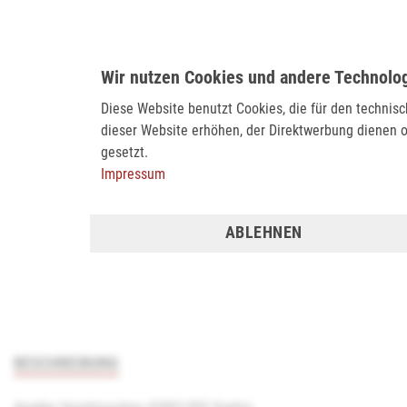
Wir nutzen Cookies und andere Technolo
Diese Website benutzt Cookies, die für den technis
dieser Website erhöhen, der Direktwerbung dienen o
gesetzt.
Impressum
ABLEHNEN
BESCHREIBUNG