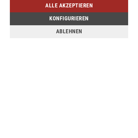
ALLE AKZEPTIEREN
verfügbar
KONFIGURIEREN
Sie möchten den gewünschten Artikel in einer
ABLEHNEN
unserer Filialen abholen? Legen Sie den Artikel
dazu einfach in den Warenkorb, wählen Sie die
Zahlungsoption "Barzahlung bei Selbstabholung"
und anschließend die gewünschte Filiale aus. Wenn
Sie Interesse an einem Artikel haben, der online
nicht verfügbar ist, können Sie uns gerne
kontaktieren:
Tel.:
0271/2334-0
Email:
support@lederjaeger.de
Merken
Bewerten
Beschreibung