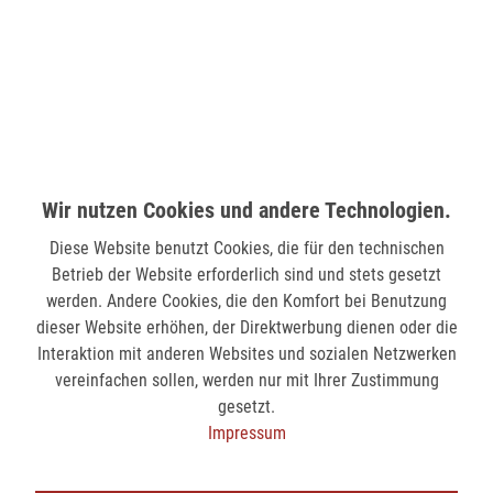
verfügbar
MÖNCHENGLADBACH (MINTO)
Hindenburgstr. 75
41061 Mönchengladbach
verfügbar
Wir nutzen Cookies und andere Technologien.
Diese Website benutzt Cookies, die für den technischen
SIEGEN (KÖLNER STR.)
Betrieb der Website erforderlich sind und stets gesetzt
Kölner Str. 9
werden. Andere Cookies, die den Komfort bei Benutzung
57072 Siegen
dieser Website erhöhen, der Direktwerbung dienen oder die
Interaktion mit anderen Websites und sozialen Netzwerken
verfügbar
vereinfachen sollen, werden nur mit Ihrer Zustimmung
gesetzt.
SIEGEN (SIEG CARRÉ)
Impressum
Am Bahnhof 17
57072 Siegen