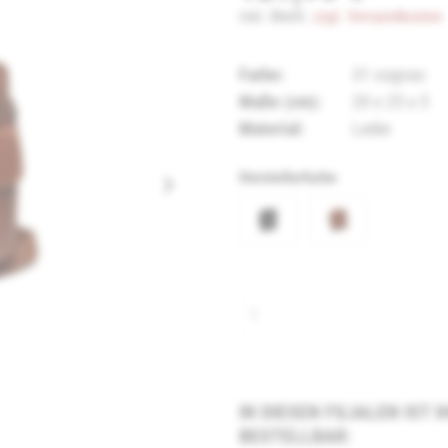
inkl. MwSt.
zzgl. Versandkosten
Farbe:
31 cognac
Maße (cm):
20 x 25 x 5
Material:
Leder
Herstellerfarbe
IN DIESEN FILIALEN IST
BESTELLBAR: