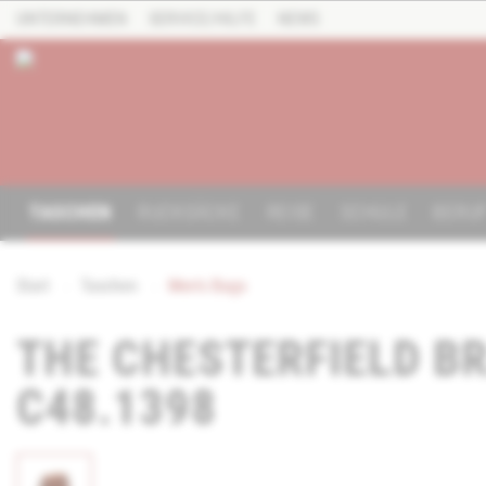
UNTERNEHMEN
SERVICE/HILFE
NEWS
TASCHEN
RUCKSÄCKE
REISE
SCHULE
BERU
Start
Taschen
Men's Bags
THE CHESTERFIELD B
C48.1398