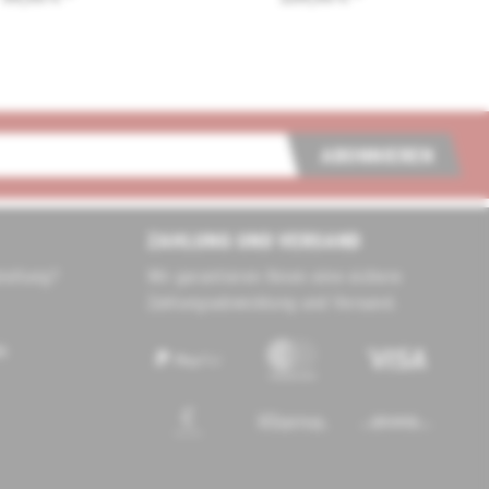
ABONNIEREN
ZAHLUNG UND VERSAND
tellung?
Wir garantieren Ihnen eine sichere
Zahlungsabwicklung und Versand.
de