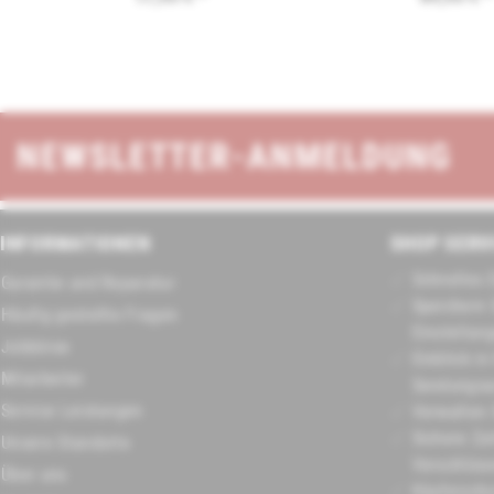
NEWSLETTER-ANMELDUNG
INFORMATIONEN
SHOP SERV
Schnelles 
Garantie und Reparatur
Speichern 
Häufig gestellte Fragen
Einstellun
Jobbörse
Einblick in
Mitarbeiter
Sendungsa
Service Leistungen
Verwalten 
Sichere Za
Unsere Standorte
Verschlüss
Über uns
Käuferschu