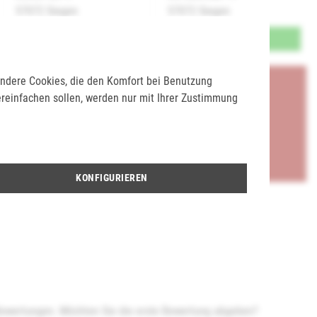
57072 Siegen
57072 Siegen
verfügbar
verfügbar
 Andere Cookies, die den Komfort bei Benutzung
rtikel in einer unserer Filialen abholen? Legen Sie den
ereinfachen sollen, werden nur mit Ihrer Zustimmung
renkorb, wählen Sie die Zahlungsoption "Barzahlung bei
end die gewünschte Filiale aus. Wenn Sie Interesse an
e nicht verfügbar ist, können Sie uns gerne kontaktieren:
KONFIGURIEREN
Bewertungen. Möchten Sie die erste Bewertung abgeben?