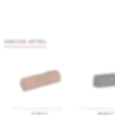
ÄHNLICHE ARTIKEL
The Chesterfield Brand Stifteetui LEA C08.0196
17,95 € *
89,95 € *