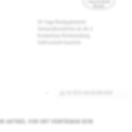
30 Tage Rückgaberecht
Versandkostenfrei ab 40,-€
Kostenlose Rücksendung
Geld-zurück-Garantie
IN DEN
WARENKORB
 IHR ARTIKEL VOR ORT VERFÜGBAR BZW.