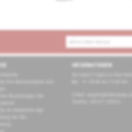
ICE
INFORMATIONEN
Einkaufen
Sie haben Fragen zu Ihrer Bes
Sie Ihre Benutzerdaten und
Mo. - Fr. 09:00 bis 15:00 Uhr
gen
E-Mail: support@lederjaeger.
 Ihre Bestellungen inkl.
Telefon: +49 271 2334-0
uskunft
Sie Ihr Newsletter-Abo
hlung mit SSL-
elung
tz