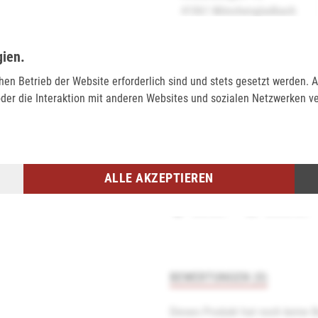
41061 Mönchengladbach
verfügbar
gien.
chen Betrieb der Website erforderlich sind und stets gesetzt werden.
Sie möchten den gewünschten A
der die Interaktion mit anderen Websites und sozialen Netzwerken v
Artikel dazu einfach in den Wa
Selbstabholung" und anschließ
einem Artikel haben, der onlin
Tel.:
0271/2334-0
Email:
support@lederjaeger.de
ALLE AKZEPTIEREN
Merken
Bewerten
BEWERTUNGEN (0)
Dieses Produkt hat noch keine 