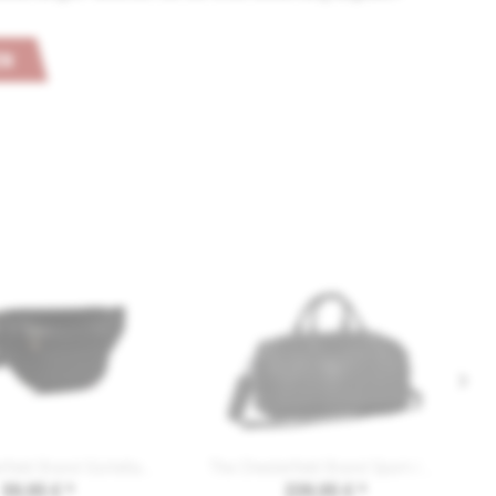
EN
The Chesterfield Brand Gürteltasche C23.0002 JACK
The Chesterfield Brand Sport-/Reisetasche...
59,95 € *
239,95 € *