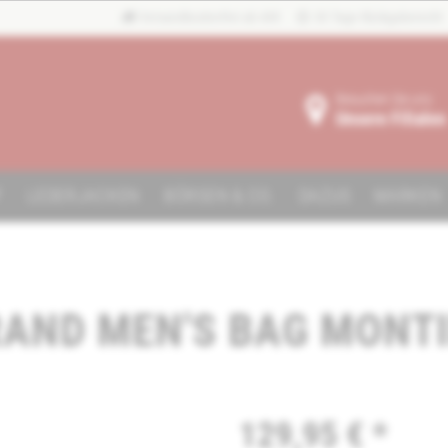
Versandkostenfrei ab 40€
30 Tage Rückgaberecht
Besuchen Sie uns:
Unsere Filialen
F
LEDERJACKEN
BÖRSEN & CO.
DAZUS
MARKEN
RAND MEN'S BAG MONT
129,95 € *