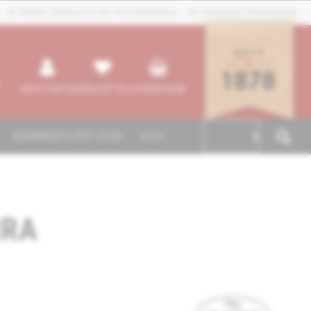
Sichere Zahlung mit SSL-Verschlüsselung
Kostenlose Rücksendung
MEIN KONTO
MERKZETTEL
WARENKORB
SOMMERFLYER 2026
SALE

IRA