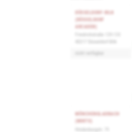
DÜSSELDORF-BILK
(DÜSSELDORF
ARCADEN)
Friedrichstraße 129-133
40217 Düsseldorf-Bilk
nicht verfügbar
MÖNCHENGLADBACH
(MINTO)
Hindenburgstr. 75