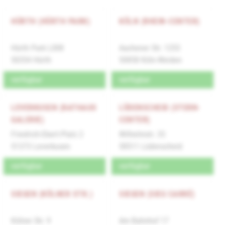
HÜRTH (HÜRTH PARK)
KÖLN (RHEIN-CENTER)
Hürth Park L008
Aachener Str. 1253
50354 Hürth
50858 Köln-Weiden
verfügbar
verfügbar
LEVERKUSEN (RATHAUS
LÜDENSCHEID (STERN-
GALERIE)
CENTER)
Friedrich-Ebert-Platz 2
Wilhelmstr. 33
51373 Leverkusen
58511 Lüdenscheid
verfügbar
verfügbar
SIEGEN (KÖLNER STR.)
SIEGEN (SIEG CARRÉ)
Kölner Str. 9
Am Bahnhof 17