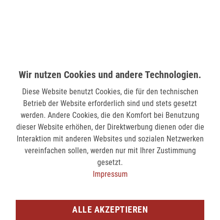
verfügbar
MÖNCHENGLADBACH (MINTO)
Hindenburgstr. 75
41061 Mönchengladbach
Wir nutzen Cookies und andere Technologien.
verfügbar
Diese Website benutzt Cookies, die für den technischen
SIEGEN (KÖLNER STR.)
Betrieb der Website erforderlich sind und stets gesetzt
werden. Andere Cookies, die den Komfort bei Benutzung
Kölner Str. 9
dieser Website erhöhen, der Direktwerbung dienen oder die
57072 Siegen
Interaktion mit anderen Websites und sozialen Netzwerken
nicht verfügbar
vereinfachen sollen, werden nur mit Ihrer Zustimmung
gesetzt.
SIEGEN (SIEG CARRÉ)
Impressum
Am Bahnhof 17
57072 Siegen
ALLE AKZEPTIEREN
verfügbar